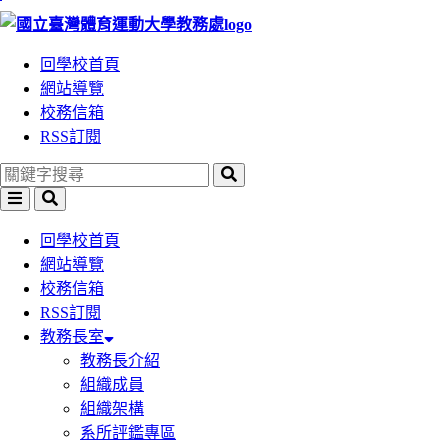
跳
到
回學校首頁
主
網站導覽
要
校務信箱
內
RSS訂閱
容
區
塊
回學校首頁
網站導覽
校務信箱
RSS訂閱
教務長室
教務長介紹
組織成員
組織架構
系所評鑑專區