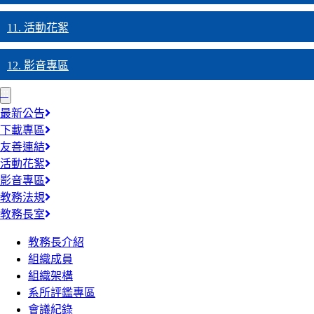
11. 活動花絮
12. 影音專區
:::
最新公告
下載專區
友善連結
活動花絮
影音專區
教務法規
教務長室
教務長介紹
組織成員
組織架構
系所評鑑專區
會議紀錄