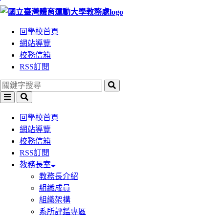
跳
到
回學校首頁
主
網站導覽
要
校務信箱
內
RSS訂閱
容
區
塊
回學校首頁
網站導覽
校務信箱
RSS訂閱
教務長室
教務長介紹
組織成員
組織架構
系所評鑑專區