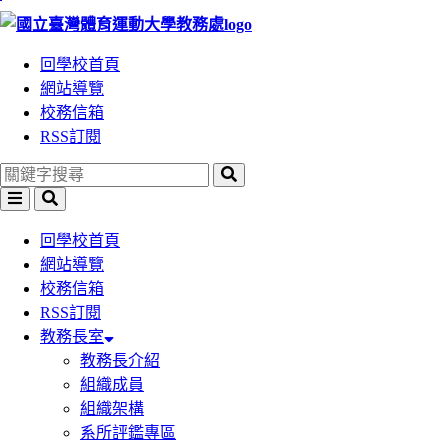
跳
到
回學校首頁
主
網站導覽
要
校務信箱
內
RSS訂閱
容
區
塊
回學校首頁
網站導覽
校務信箱
RSS訂閱
教務長室
教務長介紹
組織成員
組織架構
系所評鑑專區