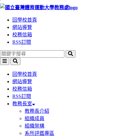
跳
到
回學校首頁
主
網站導覽
要
校務信箱
內
RSS訂閱
容
區
塊
回學校首頁
網站導覽
校務信箱
RSS訂閱
教務長室
教務長介紹
組織成員
組織架構
系所評鑑專區