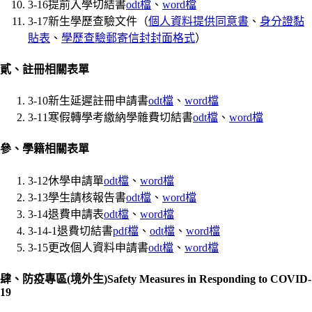
3-16提前入學切結書
odt檔
、
word檔
3-17新生學歷查驗文件（
個人資料提供同意書
、
身分證黏
貼表
、
學歷查驗郵寄信封封面格式
）
貳、註冊相關表單
3-10新生延遲註冊申請書
odt檔
、
word檔
3-11寒假轉學考繳納學雜費切結書
odt檔
、
word檔
參、學籍相關表單
3-12休學申請單
odt檔
、
word檔
3-13學生請核報告書
odt檔
、
word檔
3-14退費申請表
od
t檔
、
word檔
3-14-1退費切結書
pdf檔
、
odt檔
、
word檔
3-15更改個人資料申請書
odt檔
、
word檔
肆、防疫專區(境外生)Safety Measures in Responding to COVID-
19