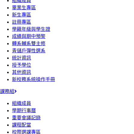
組織成員
畢業生專區
新生專區
註冊專區
學籍年級與學生證
成績與期中預警
轉系輔系雙主修
青儲戶彈性選系
統計資訊
授予學位
其他資訊
新校務系統操作手冊
課務組
組織成員
學期行事曆
重要會議記錄
課程配當
校際選課專區