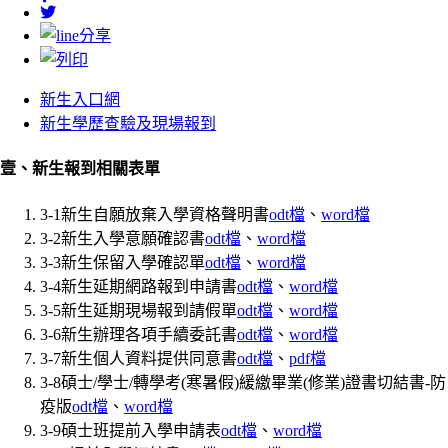
新生入口網
新生學歷查驗及現場報到
壹、新生報到相關表單
3-1新生自願放棄入學資格聲明書
odt檔
、
word檔
3-2新生入學意願確認書
odt檔
、
word檔
3-3新生保留入學確認單
odt檔
、
word檔
3-4新生延期網路報到申請書
odt檔
、
word檔
3-5新生延期現場報到請假單
odt檔
、
word檔
3-6新生辦理各項手續委託書
odt檔
、
word檔
3-7新生個人資料提供同意書
odt檔
、
pdf檔
3-8碩士/學士/轉學考(寒暑假)緩繳畢業(修業)證書切結書-防
疫版
odt檔
、
word檔
3-9碩士班提前入學申請表
odt檔
、
word檔