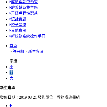
成績與期中預警
轉系輔系雙主修
青儲戶彈性選系
統計資訊
授予學位
其他資訊
新校務系統操作手冊
首頁
>
註冊組
>
新生專區
字級：
小
中
大
新生專區
發佈日期：2019-03-21
發佈單位：教務處註冊組